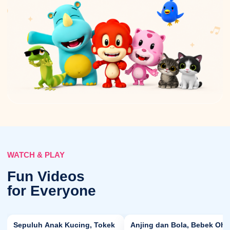
WATCH & PLAY
Fun Videos
for Everyone
28:20
29:
►
►
Sepuluh Anak Kucing, Tokek
Anjing dan Bola, Bebek Oh