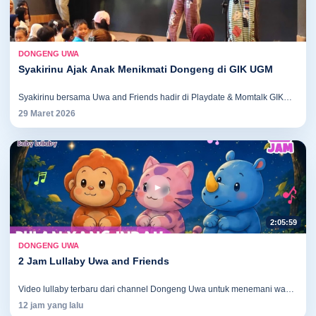
DONGENG UWA
Syakirinu Ajak Anak Menikmati Dongeng di GIK UGM
Syakirinu bersama Uwa and Friends hadir di Playdate & Momtalk GIK
UGM pada 29 Maret 2026. Dalam acara ini, Syakirinu membawakan
29 Maret 2026
dongeng "Rahasia Angin di Casablanca" yang mengajak anak-anak
belajar dan berimajinasi melalui cerita. Acara juga menghadirkan
berbagai aktivitas kreatif serta ditutup dengan bernyanyi dan menari
bersama Uwa, Mica, dan Pito.
►
2:05:59
DONGENG UWA
2 Jam Lullaby Uwa and Friends
Video lullaby terbaru dari channel Dongeng Uwa untuk menemani waktu
istirahat anak.
12 jam yang lalu